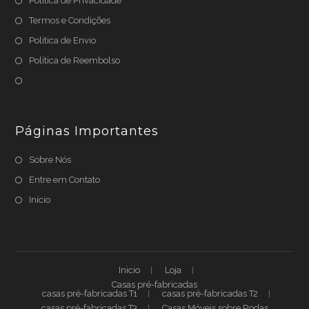
Política de Privacidade
Termos e Condições
Política de Envio
Política de Reembolso
Páginas Importantes
Sobre Nós
Entre em Contato
Início
Inicio
Loja
Casas pré-fabricadas
casas pré-fabricadas T1
casas pré-fabricadas T2
casas pré-fabricadas T3
Casas Móveis sobre Rodas