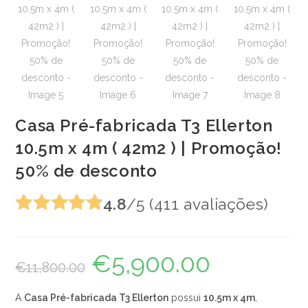
Casa Pré-fabricada T3 Ellerton
10.5m x 4m ( 42m2 ) | Promoção!
50% de desconto
4.8
/5 (411 avaliações)
Avaliado
em 4.8 de 5
€
5,900.00
O
O
€
11,800.00
preço
preço
original
atual
era:
é:
€11,800.00.
€5,900.00.
A
Casa Pré-fabricada T3 Ellerton
possui
10.5m x 4m
,