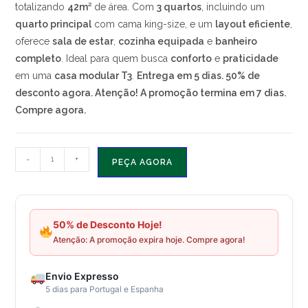
totalizando
42m²
de área. Com
3 quartos
, incluindo um
quarto principal
com cama king-size, e um
layout eficiente
,
oferece
sala de estar
,
cozinha equipada
e
banheiro
completo
. Ideal para quem busca
conforto
e
praticidade
em uma
casa modular T3
.
Entrega em 5 dias. 50% de
desconto agora. Atenção! A promoção termina em 7 dias.
Compre agora.
Quantidade
-
+
PEÇA AGORA
de
Casa
Pré-
fabricada
50% de Desconto Hoje!
Atenção: A promoção expira hoje. Compre agora!
T3
Ellerton
10.5m
Envio Expresso
5 dias para Portugal e Espanha
x