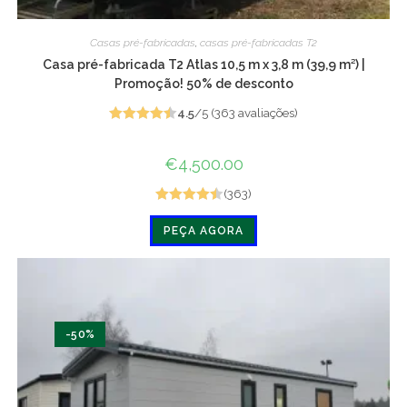
Casas pré-fabricadas
,
casas pré-fabricadas T2
Casa pré-fabricada T2 Atlas 10,5 m x 3,8 m (39,9 m²) |
Promoção! 50% de desconto
4.5
/5 (363 avaliações)
Avaliado
em 4.5 de
€
4,500.00
5
(363)
Avaliado
PEÇA AGORA
em 4.5 de
5
-50%