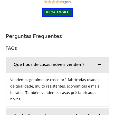
original
atual
(362)
era:
é:
€16,000.00.
€8,000.00.
Avaliado em
PEÇA AGORA
4.9 de 5
Perguntas Frequentes
FAQs
Que tipos de casas móveis vendem?
Vendemos geralmente casas pré-fabricadas usadas,
de qualidade, muito resistentes, econômicas e mais
baratas. Também vendemos casas pré-fabricadas
novas.