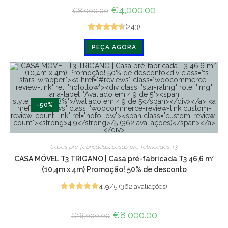
em 4.6 de 5
O
€
4,000.00
O
€
8,000.00
preço
preço
original
atual
(243)
era:
é:
€8,000.00.
€4,000.00.
Avaliado
PEÇA AGORA
em 4.6 de 5
-50%
Casas pré-fabricadas
,
casas pré-fabricadas T3
CASA MÓVEL T3 TRIGANO | Casa pré-fabricada T3 46,6 m²
(10,4m x 4m) Promoção! 50% de desconto
4.9
/5 (362 avaliações)
Avaliado em
4.9 de 5
O
€
8,000.00
O
€
16,000.00
preço
preço