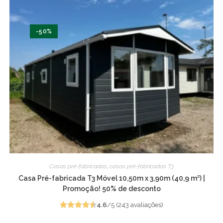
-50%
Casas pré-fabricadas
,
casas pré-fabricadas T3
Casa Pré-fabricada T3 Móvel 10,50m x 3,90m (40,9 m²) |
Promoção! 50% de desconto
4.6
/5 (243 avaliações)
Avaliado