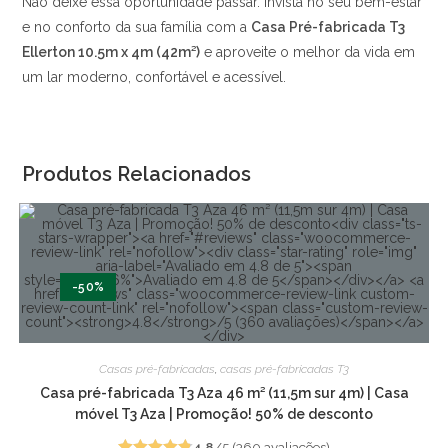
Não deixe essa oportunidade passar. Invista no seu bem-estar
e no conforto da sua família com a
Casa Pré-fabricada T3
Ellerton 10.5m x 4m (42m²)
e aproveite o melhor da vida em
um lar moderno, confortável e acessível.
Produtos Relacionados
-50%
Casas pré-fabricadas
,
casas pré-fabricadas T3
Casa pré-fabricada T3 Aza 46 m² (11,5m sur 4m) | Casa
móvel T3 Aza | Promoção! 50% de desconto
4.8
/5 (360 avaliações)