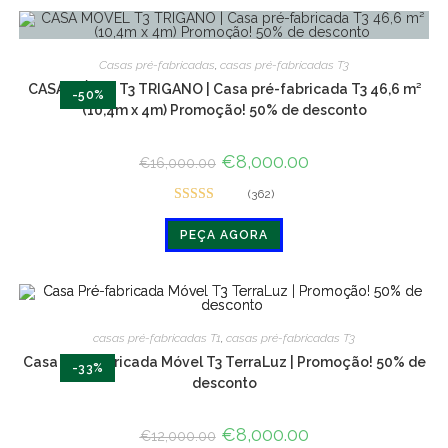
Casas pré-fabricadas
,
casas pré-fabricadas T3
CASA MÓVEL T3 TRIGANO | Casa pré-fabricada T3 46,6 m²
-50%
(10,4m x 4m) Promoção! 50% de desconto
O
€
8,000.00
O
€
16,000.00
preço
preço
original
atual
(362)
era:
é:
Avaliado em
€16,000.00.
€8,000.00.
PEÇA AGORA
4.9 de 5
casas pré-fabricadas T1
,
casas pré-fabricadas T3
Casa Pré-fabricada Móvel T3 TerraLuz | Promoção! 50% de
-33%
desconto
O
€
8,000.00
O
€
12,000.00
preço
preço