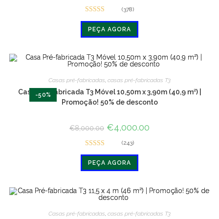
original
atual
(378)
era:
é:
Avaliado
€12,000.00.
€8,000.00.
PEÇA AGORA
em 4.7 de 5
Casas pré-fabricadas
,
casas pré-fabricadas T3
Casa Pré-fabricada T3 Móvel 10,50m x 3,90m (40,9 m²) |
-50%
Promoção! 50% de desconto
O
€
4,000.00
O
€
8,000.00
preço
preço
original
atual
(243)
era:
é:
Avaliado
€8,000.00.
€4,000.00.
PEÇA AGORA
em 4.6 de 5
Casas pré-fabricadas
,
casas pré-fabricadas T3