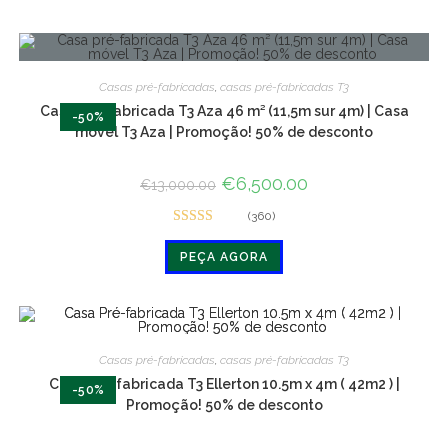
Casas pré-fabricadas
,
casas pré-fabricadas T3
Casa pré-fabricada T3 Aza 46 m² (11,5m sur 4m) | Casa
-50%
móvel T3 Aza | Promoção! 50% de desconto
O
€
6,500.00
O
€
13,000.00
preço
preço
original
atual
(360)
era:
é:
Avaliado em
€13,000.00.
€6,500.00.
PEÇA AGORA
4.8 de 5
Casas pré-fabricadas
,
casas pré-fabricadas T3
Casa Pré-fabricada T3 Ellerton 10.5m x 4m ( 42m2 ) |
-50%
Promoção! 50% de desconto