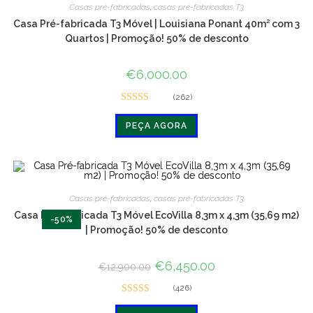
Casas pré-fabricadas
,
casas pré-fabricadas T3
Casa Pré-fabricada T3 Móvel | Louisiana Ponant 40m² com 3
Quartos | Promoção! 50% de desconto
€
6,000.00
(262)
Avaliado em
PEÇA AGORA
4.8 de 5
Casas pré-fabricadas
,
casas pré-fabricadas T3
Casa Pré-fabricada T3 Móvel EcoVilla 8,3m x 4,3m (35,69 m2)
-50%
| Promoção! 50% de desconto
O
€
6,450.00
O
€
12,900.00
preço
preço
original
atual
(426)
era:
é:
Avaliado
€12,900.00.
€6,450.00.