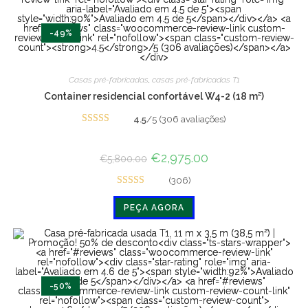
-49%
Casas pré-fabricadas
,
casas pré-fabricadas T1
Container residencial confortável W4-2 (18 m²)
4.5
/5 (306 avaliações)
Avaliado
em 4.5 de
O
€
2,975.00
O
€
5,800.00
5
preço
preço
original
atual
(306)
era:
é:
Avaliado
€5,800.00.
€2,975.00.
PEÇA AGORA
em 4.5 de
5
-50%