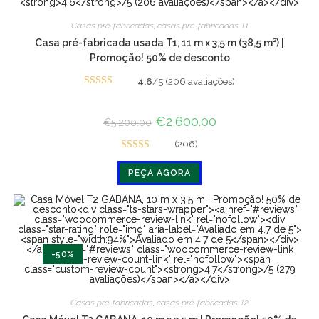
Casas pré-fabricadas
,
casas pré-fabricadas T1
Casa pré-fabricada usada T1, 11 m x 3,5 m (38,5 m²) |
Promoção! 50% de desconto
4.6
/5 (206 avaliações)
Avaliado
em 4.6 de 5
O
€
2,600.00
O
€
5,200.00
preço
preço
original
atual
(206)
era:
é:
Avaliado
€5,200.00.
€2,600.00.
PEÇA AGORA
em 4.6 de 5
-50%
Casas pré-fabricadas
,
casas pré-fabricadas T2