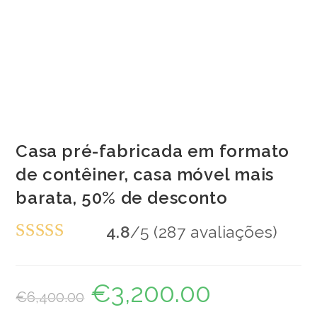
Casa pré-fabricada em formato
de contêiner, casa móvel mais
barata, 50% de desconto
4.8
/5 (287 avaliações)
Avaliado
em 4.8 de 5
€
3,200.00
O
O
€
6,400.00
preço
preço
original
atual
era:
é: