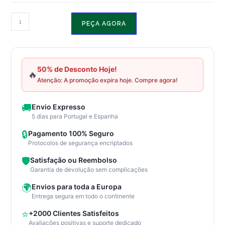
€6,400.00.
€3,200.00.
Quantidade
PEÇA AGORA
de
Casa
pré-
fabricada
50% de Desconto Hoje!
🔥
Atenção: A promoção expira hoje. Compre agora!
em
formato
de
🚚
Envio Expresso
5 dias para Portugal e Espanha
contêiner,
casa
🔒
Pagamento 100% Seguro
Protocolos de segurança encriptados
móvel
mais
🛡️
Satisfação ou Reembolso
barata,
Garantia de devolução sem complicações
50%
🌍
Envios para toda a Europa
de
Entrega segura em todo o continente
desconto
⭐
+2000 Clientes Satisfeitos
Avaliações positivas e suporte dedicado