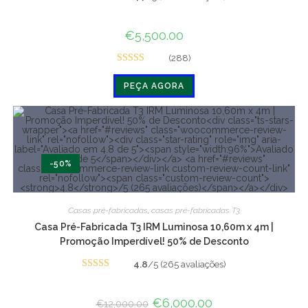
Avaliado
em 4.7 de 5
€
5,500.00
(288)
Avaliado
PEÇA AGORA
em 4.7 de 5
-50%
Casas pré-fabricadas
,
casas pré-fabricadas T3
Casa Pré-Fabricada T3 IRM Luminosa 10,60m x 4m |
Promoção Imperdível! 50% de Desconto
4.8
/5 (265 avaliações)
Avaliado em
4.8 de 5
O
€
6,000.00
O
€
12,000.00