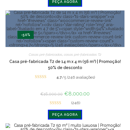
PEÇA AGORA
4.9 de 5
-50%
Casas pré-fabricadas
,
casas pré-fabricadas T2
Casa pré-fabricada T2 de 14 m x 4 m (56 m²) | Promoção!
50% de desconto
4.7
/5 (246 avaliações)
Avaliado
em 4.7 de 5
O
€
8,000.00
O
€
16,000.00
preço
preço
original
atual
(246)
era:
é:
Avaliado
€16,000.00.
€8,000.00.
PEÇA AGORA
em 4.7 de 5