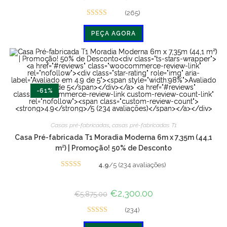
preço
preço
original
atual
(265)
era:
é:
Avaliado em
€12,000.00.
€6,000.00.
PEÇA AGORA
4.8 de 5
-61%
Casas pré-fabricadas
,
casas pré-fabricadas T1
Casa Pré-fabricada T1 Moradia Moderna 6m x 7,35m (44,1
m²) | Promoção! 50% de Desconto
4.9
/5 (234 avaliações)
Avaliado em
4.9 de 5
O
€
2,300.00
O
€
5,875.00
preço
preço
original
atual
(234)
era:
é:
Avaliado em
€5,875.00.
€2,300.00.