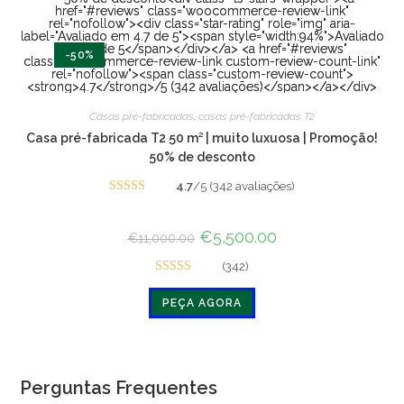
-50%
Casas pré-fabricadas
,
casas pré-fabricadas T2
Casa pré-fabricada T2 50 m² | muito luxuosa | Promoção!
50% de desconto
4.7
/5 (342 avaliações)
Avaliado
em 4.7 de 5
O
€
5,500.00
O
€
11,000.00
preço
preço
original
atual
(342)
era:
é:
Avaliado
€11,000.00.
€5,500.00.
PEÇA AGORA
em 4.7 de 5
Perguntas Frequentes