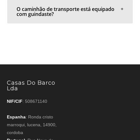
O caminhão de transporte está equipado
com guindaste?
Casas Do Barco
Lda
NIF/CIF
: 508671140
Espanha
: Ronda cristo
marroqui, lucena, 14900,
cordoba