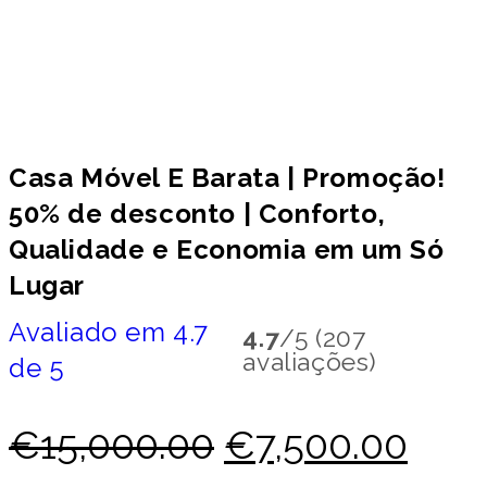
Casa Móvel E Barata | Promoção!
50% de desconto | Conforto,
Qualidade e Economia em um Só
Lugar
Avaliado em 4.7
4.7
/5 (207
avaliações)
de 5
O
O
€
15,000.00
€
7,500.00
preço
pre