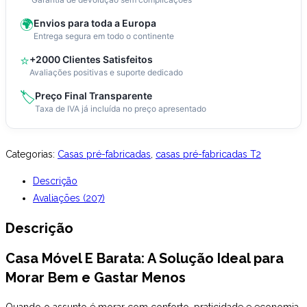
Qualidade
🌍
Envios para toda a Europa
e
Entrega segura em todo o continente
Economia
⭐
+2000 Clientes Satisfeitos
em
Avaliações positivas e suporte dedicado
um
🏷️
Preço Final Transparente
Só
Taxa de IVA já incluída no preço apresentado
Lugar
Categorias:
Casas pré-fabricadas
,
casas pré-fabricadas T2
Descrição
Avaliações (207)
Descrição
Casa Móvel E Barata: A Solução Ideal para
Morar Bem e Gastar Menos
Quando o assunto é morar com conforto, praticidade e economia,