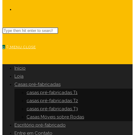
TOGGLE
Search
WEBSITE
this
website
0
MENU
CLOSE
SEARCH
Início
Loja
Casas pré-fabricadas
casas pré-fabricadas T1
casas pré-fabricadas T2
casas pré-fabricadas T3
Casas Móveis sobre Rodas
Escritório pré-fabricado
Entre em Contato