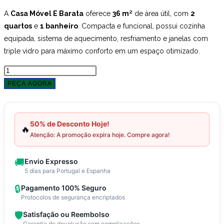
original
atua
A
Casa Móvel E Barata
oferece
36 m²
de área útil, com
2
quartos
e
1 banheiro
. Compacta e funcional, possui cozinha
era:
é:
equipada, sistema de aquecimento, resfriamento e janelas com
€15,000.00.
€7,5
triple vidro para máximo conforto em um espaço otimizado.
Quantidade
de
PEÇA AGORA
Casa
Móvel
E
50% de Desconto Hoje!
🔥
Barata
Atenção: A promoção expira hoje. Compre agora!
|
Promoção!
🚚
Envio Expresso
50%
5 dias para Portugal e Espanha
de
🔒
Pagamento 100% Seguro
desconto
Protocolos de segurança encriptados
|
🛡️
Satisfação ou Reembolso
Conforto,
Garantia de devolução sem complicações