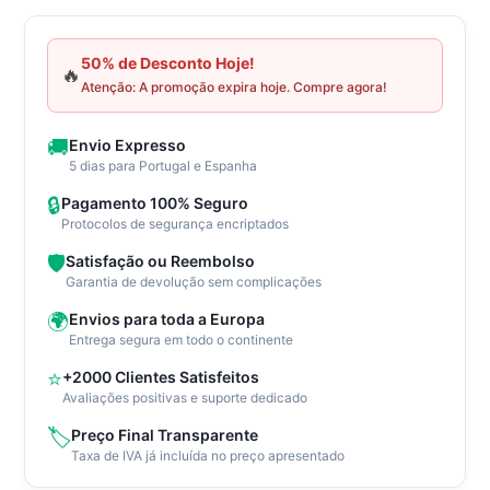
Barracão
de
escritório
50% de Desconto Hoje!
🔥
Atenção: A promoção expira hoje. Compre agora!
com
hall
integrado
🚚
Envio Expresso
5 dias para Portugal e Espanha
🔒
Pagamento 100% Seguro
Protocolos de segurança encriptados
🛡️
Satisfação ou Reembolso
Garantia de devolução sem complicações
🌍
Envios para toda a Europa
Entrega segura em todo o continente
⭐
+2000 Clientes Satisfeitos
Avaliações positivas e suporte dedicado
🏷️
Preço Final Transparente
Taxa de IVA já incluída no preço apresentado