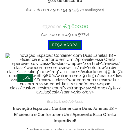
50% de desconto
Avaliado em 4.9 de 5
4.9
/5 (378 avaliações)
O
€
3,600.00
O
€
7,200.00
preço
preço
original
atual
(378)
Avaliado em 4.9 de 5
era:
é:
€7,200.00.
€3,600.00.
PEÇA AGORA
-52%
Escritório pré-fabricado
Inovação Espacial: Container com Duas Janelas 18 –
Eficiência e Conforto em Um! Aproveite Essa Oferta
Imperdível!