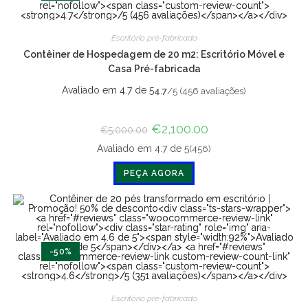
Escritório pré-fabricado
Contêiner de Hospedagem de 20 m2: Escritório Móvel e
Casa Pré-fabricada
Avaliado em 4.7 de 5
4.7
/5 (456 avaliações)
O
€
2,100.00
O
€
5,000.00
preço
preço
original
atual
(456)
Avaliado em 4.7 de 5
era:
é:
€5,000.00.
€2,100.00.
PEÇA AGORA
-50%
Escritório pré-fabricado