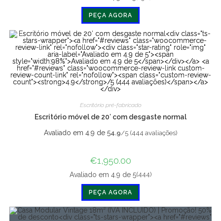
era:
é:
€3,600.00.
€1,800.00.
PEÇA AGORA
Escritório pré-fabricado
Escritório móvel de 20′ com desgaste normal
Avaliado em 4.9 de 5
4.9
/5 (444 avaliações)
€
1,950.00
(444)
Avaliado em 4.9 de 5
PEÇA AGORA