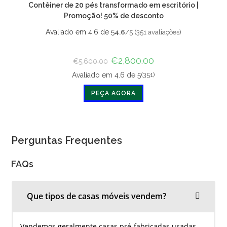
Contêiner de 20 pés transformado em escritório |
Promoção! 50% de desconto
Avaliado em 4.6 de 5
4.6
/5 (351 avaliações)
O
€
2,800.00
O
€
5,600.00
preço
preço
original
atual
(351)
Avaliado em 4.6 de 5
era:
é:
€5,600.00.
€2,800.00.
PEÇA AGORA
Perguntas Frequentes
FAQs
Que tipos de casas móveis vendem?
Vendemos geralmente casas pré-fabricadas usadas,