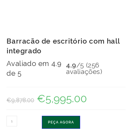
Barracão de escritório com hall
integrado
Avaliado em 4.9
4.9
/5 (256
avaliações)
de 5
€
5,995.00
O
O
€
9,878.00
preço
preço
original
atual
era:
é:
€9,878.00.
€5,995.00.
Quantidade
PEÇA AGORA
de