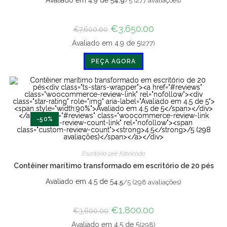
Avaliado em 4.9 de 5
4.9
/5 (277 avaliações)
O
€
3,650.00
O
€
7,600.00
preço
preço
original
atual
(277)
Avaliado em 4.9 de 5
era:
é:
€7,600.00.
€3,650.00.
PEÇA AGORA
-50%
Escritório pré-fabricado
Contêiner marítimo transformado em escritório de 20 pés
Avaliado em 4.5 de 5
4.5
/5 (298 avaliações)
O
€
1,800.00
O
€
3,600.00
preço
preço
original
atual
(298)
Avaliado em 4.5 de 5