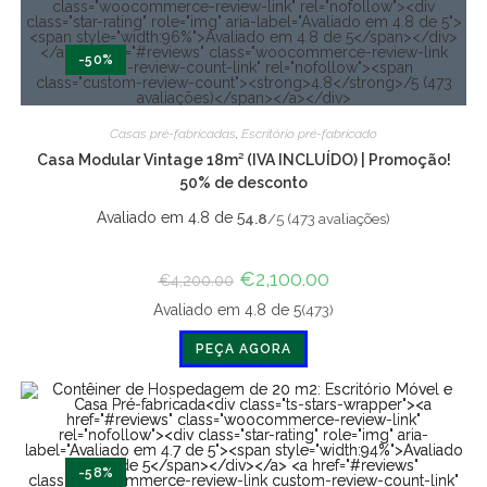
-50%
Casas pré-fabricadas
,
Escritório pré-fabricado
Casa Modular Vintage 18m² (IVA INCLUÍDO) | Promoção!
50% de desconto
Avaliado em 4.8 de 5
4.8
/5 (473 avaliações)
O
€
2,100.00
O
€
4,200.00
preço
preço
original
atual
(473)
Avaliado em 4.8 de 5
era:
é:
€4,200.00.
€2,100.00.
PEÇA AGORA
-58%