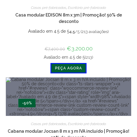
Casas pré-fabricadas
,
Escritório pré-fabricado
Casa modular EDISON 8m x 3m | Promoção! 50% de
desconto
Avaliado em 4.5 de 5
4.5
/5 (213 avaliações)
O
€
3,200.00
O
€
7,400.00
preço
preço
original
atual
(213)
Avaliado em 4.5 de 5
era:
é:
€7,400.00.
€3,200.00.
PEÇA AGORA
-50%
Casas pré-fabricadas
,
Escritório pré-fabricado
Cabana modular Jocsan 8 m x 3 m IVA incluído | Promoção!