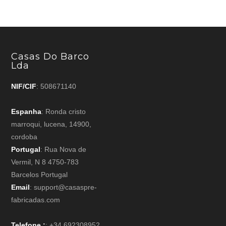
Casas Do Barco
Lda
NIF/CIF
: 508671140
Espanha
: Ronda cristo
marroqui, lucena, 14900,
cordoba
Portugal
: Rua Nova de
Vermil, N 8 4750-783
Barcelos Portugal
Email
: support@casaspre-
fabricadas.com
Telefone :
: +34 692308952